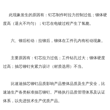
此现象发生的原因有：钉芯制作时拉力控制过低；铆体硬
度高（退火不均匀）；钉芯在电镀过程产生了氢脆。
六、铆后松动：拉铆后，铆体在工件孔内有松动现象。
主要原因有：钉芯拉力过低；工件钻孔过大；铆体硬度
过高；抽芯铆钉夹紧力设计（材质选用）不当。
比速迪抽芯铆钉品质影响产品整体品质及生产安全，比
速迪生产各类标准抽芯铆钉。严格执行品质管理体系及认证
体系，以先进技术生产优质产品。