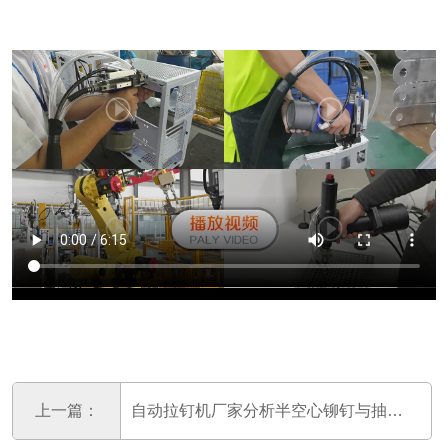
上一篇：
自动拉钉机厂家分析半空心铆钉与抽芯铆钉